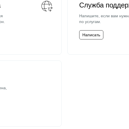
а
Служба поддер
мя
Напишите, если вам нужн
он.
по услугам.
Написать
ена,